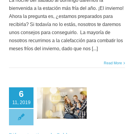
La noche del sábado al domingo daremos la
bienvenida a la estación más fría del año. ¡El invierno!
Ahora la pregunta es, ¿estamos preparados para
recibirla? Si todavía no lo estás, nosotros te daremos
unos consejos para conseguirlo. La mayoría de
nosotros recurrimos a la calefacción para combatir los
meses fríos del invierno, dado que nos [...]
Read More
6
11, 2019
ferentes tipos de
Calderas
Calderas