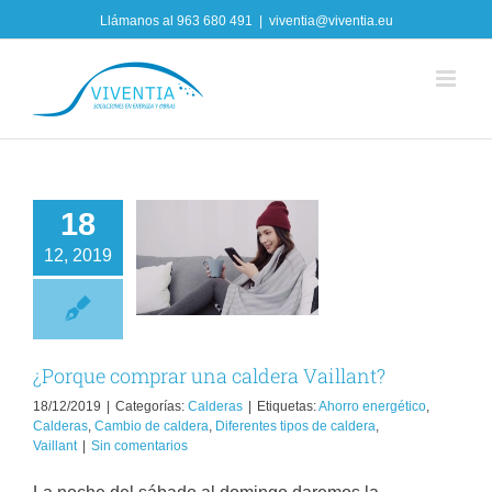
Skip
Llámanos al
963 680 491
|
viventia@viventia.eu
to
content
18
orque comprar
12, 2019
una caldera
Vaillant?
Calderas
¿Porque comprar una caldera Vaillant?
18/12/2019
|
Categorías:
Calderas
|
Etiquetas:
Ahorro energético
,
Calderas
,
Cambio de caldera
,
Diferentes tipos de caldera
,
Vaillant
|
Sin comentarios