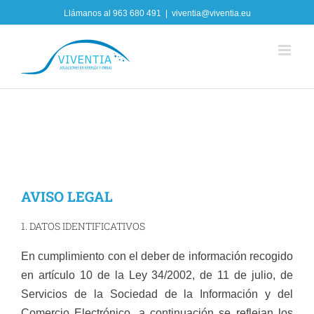
Skip
Llámanos al
963 680 491
|
viventia@viventia.eu
to
content
AVISO LEGAL
1. DATOS IDENTIFICATIVOS
En cumplimiento con el deber de información recogido
en artículo 10 de la Ley 34/2002, de 11 de julio, de
Servicios de la Sociedad de la Información y del
Comercio Electrónico, a continuación se reflejan los