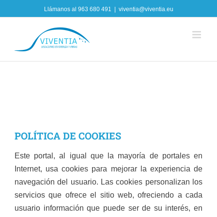
Skip
Llámanos al
963 680 491
|
viventia@viventia.eu
to
content
POLÍTICA DE COOKIES
Este portal, al igual que la mayoría de portales en
Internet, usa cookies para mejorar la experiencia de
navegación del usuario. Las cookies personalizan los
servicios que ofrece el sitio web, ofreciendo a cada
usuario información que puede ser de su interés, en