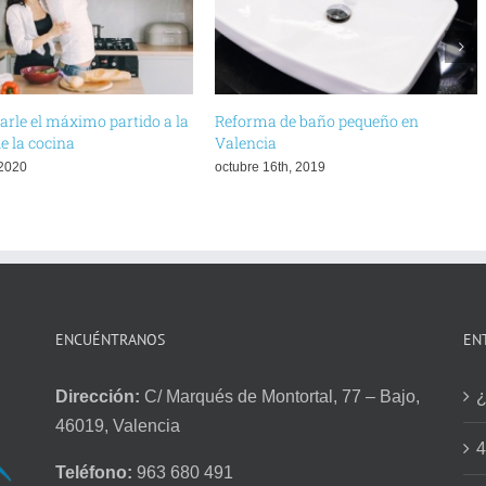
rle el máximo partido a la
Reforma de baño pequeño en
e la cocina
Valencia
 2020
octubre 16th, 2019
ENCUÉNTRANOS
EN
Dirección:
C/ Marqués de Montortal, 77 – Bajo,
¿
46019, Valencia
4
Teléfono:
963 680 491