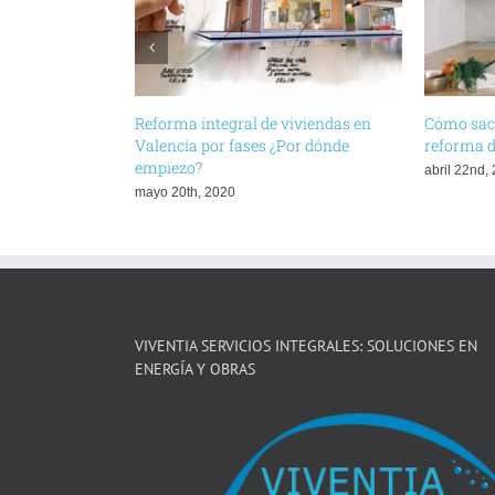
Reforma integral de viviendas en
Cómo saca
Valencia por fases ¿Por dónde
reforma d
empiezo?
abril 22nd,
mayo 20th, 2020
VIVENTIA SERVICIOS INTEGRALES: SOLUCIONES EN
ENERGÍA Y OBRAS