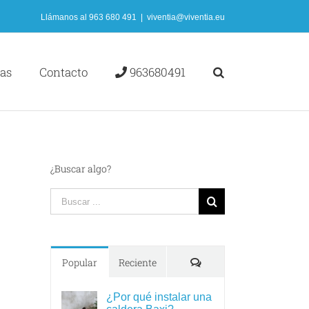
Llámanos al
963 680 491
|
viventia@viventia.eu
ias
Contacto
963680491
¿Buscar algo?
Search
for:
Comments
Popular
Reciente
¿Por qué instalar una