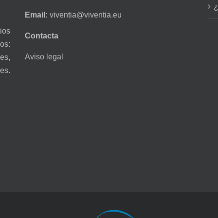
¿
Email:
viventia@viventia.eu
ios
Contacta
os:
Aviso legal
es,
es.