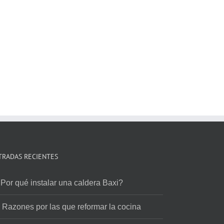
Las 7 claves por las que reformar el
baño en Valencia
julio 17th, 2019
TRADAS RECIENTES
Por qué instalar una caldera Baxi?
 Razones por las que reformar la cocina