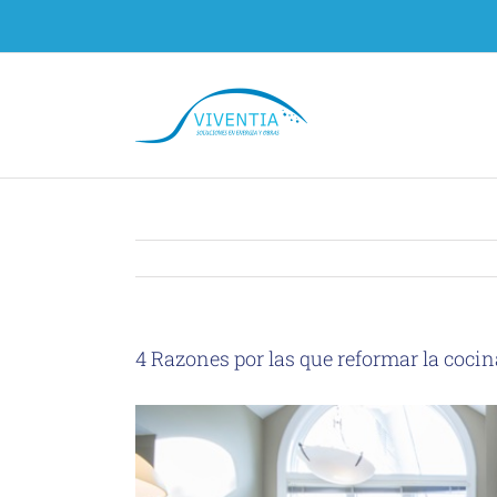
Skip
to
content
4 Razones por las que reformar la cocin
View
Larger
Image