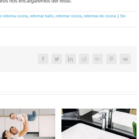
tros nos encargaremos del resto.
o reforma cocina
,
reformar baño
,
reformar cocina
,
reformas de cocina
|
Sin
Facebook
Twitter
LinkedIn
Reddit
Google+
Pinterest
Vk