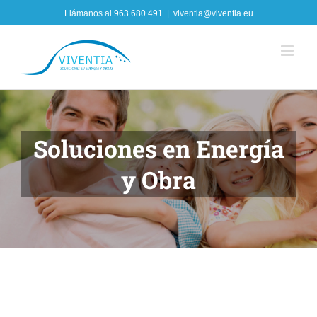
Skip
Llámanos al
963 680 491
|
viventia@viventia.eu
to
content
Soluciones en Energía
y Obra