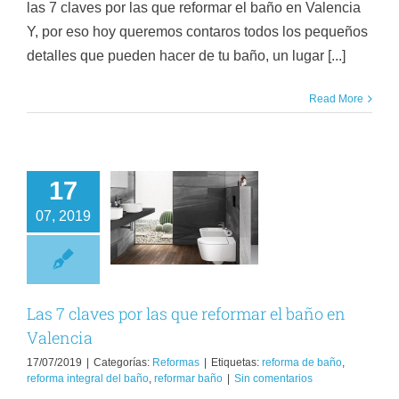
las 7 claves por las que reformar el baño en Valencia
Y, por eso hoy queremos contaros todos los pequeños
detalles que pueden hacer de tu baño, un lugar [...]
Read More
17
 7 claves por las
07, 2019
ue reformar el
ño en Valencia
Reformas
Las 7 claves por las que reformar el baño en
Valencia
17/07/2019
|
Categorías:
Reformas
|
Etiquetas:
reforma de baño
,
reforma integral del baño
,
reformar baño
|
Sin comentarios