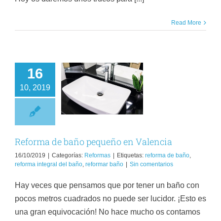
Read More
16
eforma de baño
10, 2019
pequeño en
Valencia
Reformas
Reforma de baño pequeño en Valencia
16/10/2019
|
Categorías:
Reformas
|
Etiquetas:
reforma de baño
,
reforma integral del baño
,
reformar baño
|
Sin comentarios
Hay veces que pensamos que por tener un baño con
pocos metros cuadrados no puede ser lucidor. ¡Esto es
una gran equivocación! No hace mucho os contamos