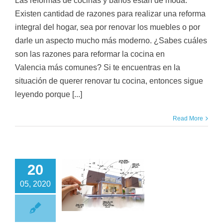
Las reformas de cocinas y baños están de moda.
Existen cantidad de razones para realizar una reforma
integral del hogar, sea por renovar los muebles o por
darle un aspecto mucho más moderno. ¿Sabes cuáles
son las razones para reformar la cocina en
Valencia más comunes? Si te encuentras en la
situación de querer renovar tu cocina, entonces sigue
leyendo porque [...]
Read More
20
orma integral de
viviendas en
05, 2020
lencia por fases
¿Por dónde
empiezo?