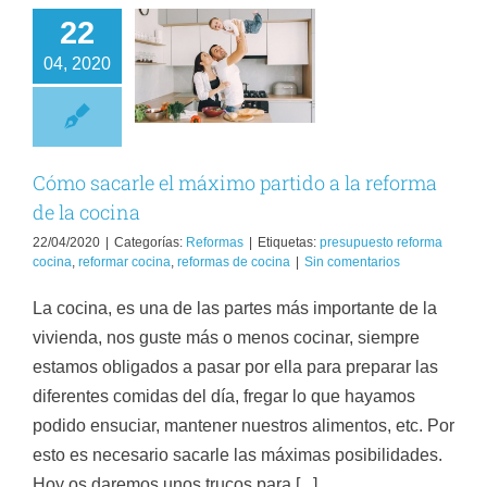
22
ómo sacarle el
04, 2020
ximo partido a
a reforma de la
cocina
Reformas
Cómo sacarle el máximo partido a la reforma
de la cocina
22/04/2020
|
Categorías:
Reformas
|
Etiquetas:
presupuesto reforma
cocina
,
reformar cocina
,
reformas de cocina
|
Sin comentarios
La cocina, es una de las partes más importante de la
vivienda, nos guste más o menos cocinar, siempre
estamos obligados a pasar por ella para preparar las
diferentes comidas del día, fregar lo que hayamos
podido ensuciar, mantener nuestros alimentos, etc. Por
esto es necesario sacarle las máximas posibilidades.
Hoy os daremos unos trucos para [...]