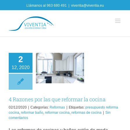
Skip
Llámanos al
963 680 491
|
viventia@viventia.eu
to
content
2
Razones por las
12, 2020
ue reformar la
cocina
Reformas
4 Razones por las que reformar la cocina
02/12/2020
|
Categorías:
Reformas
|
Etiquetas:
presupuesto reforma
cocina
,
reformar baño
,
reformar cocina
,
reformas de cocina
|
Sin
comentarios