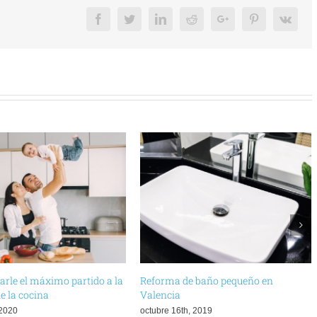
Facebook
Twitter
LinkedIn
Reddit
Google+
Pinterest
Vk
rle el máximo partido a la
Reforma de baño pequeño en
e la cocina
Valencia
 2020
octubre 16th, 2019