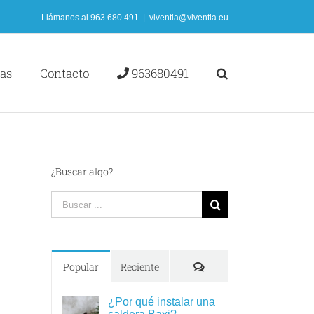
Llámanos al
963 680 491
|
viventia@viventia.eu
ias
Contacto
963680491
¿Buscar algo?
Search
for:
Comments
Popular
Reciente
¿Por qué instalar una