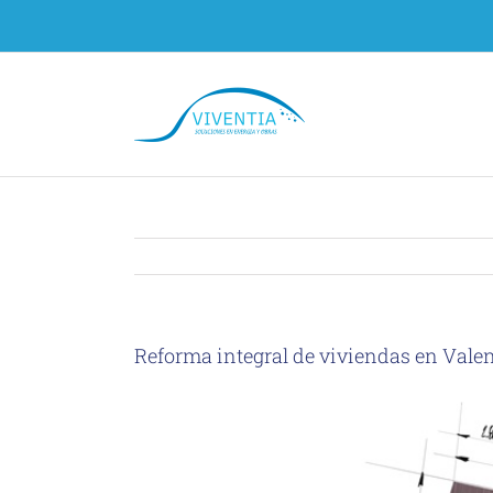
Skip
to
content
Reforma integral de viviendas en Vale
View
Larger
Image