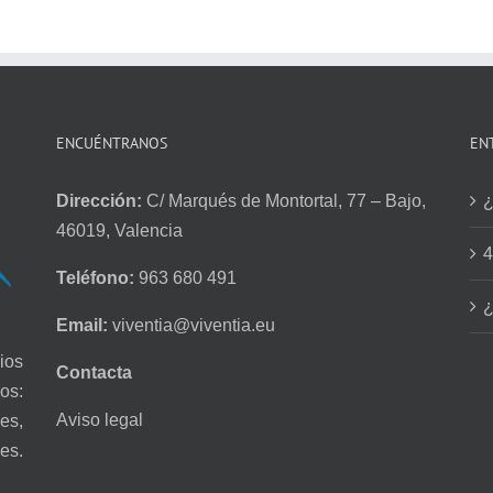
ENCUÉNTRANOS
EN
Dirección:
C/ Marqués de Montortal, 77 – Bajo,
¿
46019, Valencia
4
Teléfono:
963 680 491
¿
Email:
viventia@viventia.eu
ios
Contacta
os:
Aviso legal
es,
es.