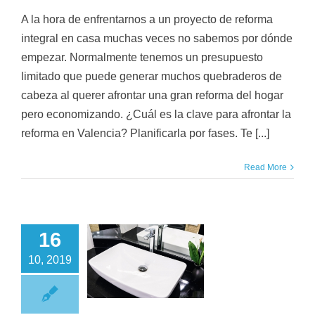
A la hora de enfrentarnos a un proyecto de reforma
integral en casa muchas veces no sabemos por dónde
empezar. Normalmente tenemos un presupuesto
limitado que puede generar muchos quebraderos de
cabeza al querer afrontar una gran reforma del hogar
pero economizando. ¿Cuál es la clave para afrontar la
reforma en Valencia? Planificarla por fases. Te [...]
Read More
16
eforma de baño
10, 2019
pequeño en
Valencia
Reformas