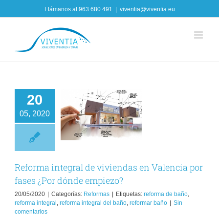
Skip
Llámanos al
963 680 491
|
viventia@viventia.eu
to
content
20
orma integral de
viviendas en
05, 2020
lencia por fases
¿Por dónde
empiezo?
Reformas
Reforma integral de viviendas en Valencia por
fases ¿Por dónde empiezo?
20/05/2020
|
Categorías:
Reformas
|
Etiquetas:
reforma de baño
,
reforma integral
,
reforma integral del baño
,
reformar baño
|
Sin
comentarios