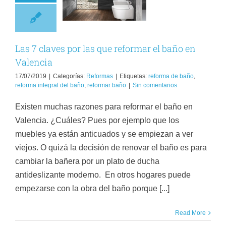
ue reformar el
ño en Valencia
Reformas
Las 7 claves por las que reformar el baño en
Valencia
17/07/2019
|
Categorías:
Reformas
|
Etiquetas:
reforma de baño
,
reforma integral del baño
,
reformar baño
|
Sin comentarios
Existen muchas razones para reformar el baño en
Valencia. ¿Cuáles? Pues por ejemplo que los
muebles ya están anticuados y se empiezan a ver
viejos. O quizá la decisión de renovar el baño es para
cambiar la bañera por un plato de ducha
antideslizante moderno. En otros hogares puede
empezarse con la obra del baño porque [...]
Read More