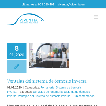
Skip
Llámanos al
963 680 491
|
viventia@viventia.eu
to
content
8
Ventajas del
01, 2020
tema de ósmosis
inversa
tanería
Sistema de
ósmosis inversa
Ventajas del sistema de ósmosis inversa
08/01/2020
|
Categorías:
Fontanería
,
Sistema de ósmosis
inversa
|
Etiquetas:
Servicios de fontanería
,
Sistema de ósmosis
inversa
,
Ventajas del Sistema de ósmosis inversa
|
Sin comentarios