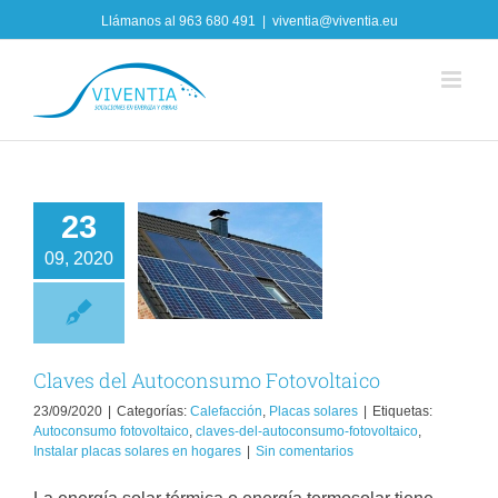
Skip
Llámanos al
963 680 491
|
viventia@viventia.eu
to
content
23
Claves del
09, 2020
Autoconsumo
Fotovoltaico
lefacción
Placas
solares
Claves del Autoconsumo Fotovoltaico
23/09/2020
|
Categorías:
Calefacción
,
Placas solares
|
Etiquetas:
Autoconsumo fotovoltaico
,
claves-del-autoconsumo-fotovoltaico
,
Instalar placas solares en hogares
|
Sin comentarios