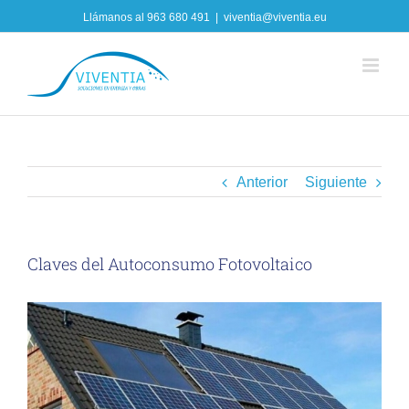
Skip
Llámanos al
963 680 491
|
viventia@viventia.eu
to
content
Anterior
Siguiente
Claves del Autoconsumo Fotovoltaico
View
Larger
Image