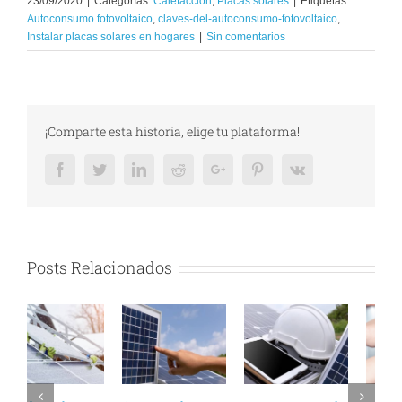
23/09/2020
|
Categorías:
Calefacción
,
Placas solares
|
Etiquetas:
Autoconsumo fotovoltaico
,
claves-del-autoconsumo-fotovoltaico
,
Instalar placas solares en hogares
|
Sin comentarios
¡Comparte esta historia, elige tu plataforma!
Facebook
Twitter
LinkedIn
Reddit
Google+
Pinterest
Vk
Posts Relacionados