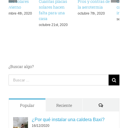
Cuantas placas
Pros y contras de
Cómo ahorrar en
¿
solares hacen
la aerotermia
calefacción en
u
falta para una
invierno
octubre 7th, 2020
d
casa
septiembre 9th, 2020
octubre 21st, 2020
¿Buscar algo?
Search
for:
Comments
Popular
Reciente
¿Por qué instalar una caldera Baxi?
16/12/2020