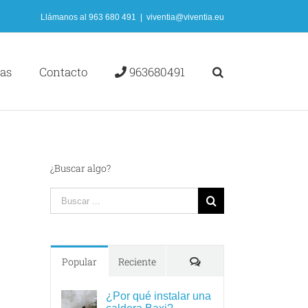
Llámanos al
963 680 491
|
viventia@viventia.eu
ias
Contacto
963680491
¿Buscar algo?
Search
for:
Comments
Popular
Reciente
¿Por qué instalar una