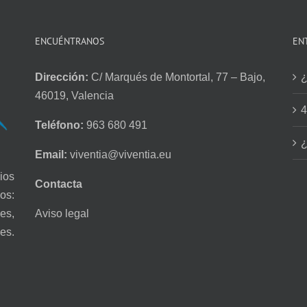
ENCUÉNTRANOS
EN
Dirección:
C/ Marqués de Montortal, 77 – Bajo,
¿
46019, Valencia
4
Teléfono:
963 680 491
¿
Email:
viventia@viventia.eu
ios
Contacta
os:
Aviso legal
es,
es.