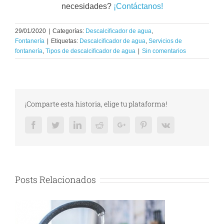
necesidades?
¡Contáctanos!
29/01/2020
|
Categorías:
Descalcificador de agua
,
Fontanería
|
Etiquetas:
Descalcificador de agua
,
Servicios de
fontanería
,
Tipos de descalcificador de agua
|
Sin comentarios
¡Comparte esta historia, elige tu plataforma!
Facebook
Twitter
LinkedIn
Reddit
Google+
Pinterest
Vk
Posts Relacionados