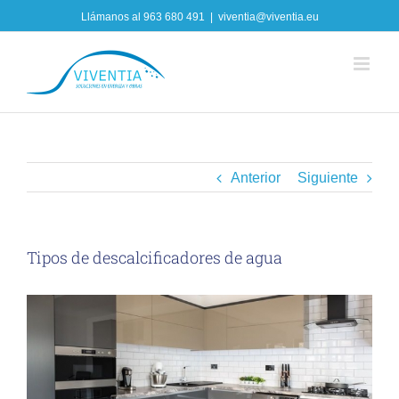
Skip
Llámanos al
963 680 491
|
viventia@viventia.eu
to
content
Anterior
Siguiente
Tipos de descalcificadores de agua
View
Larger
Image