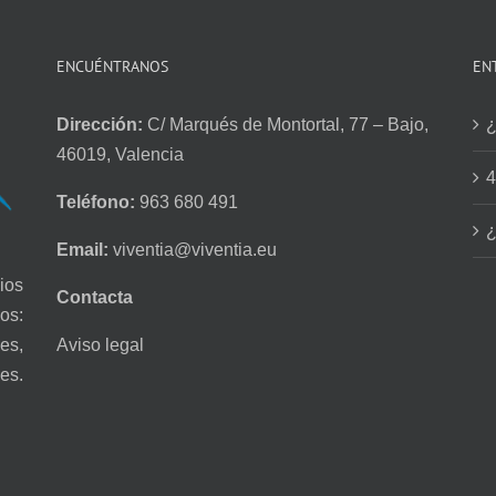
ENCUÉNTRANOS
EN
Dirección:
C/ Marqués de Montortal, 77 – Bajo,
¿
46019, Valencia
4
Teléfono:
963 680 491
¿
Email:
viventia@viventia.eu
ios
Contacta
os:
Aviso legal
es,
es.