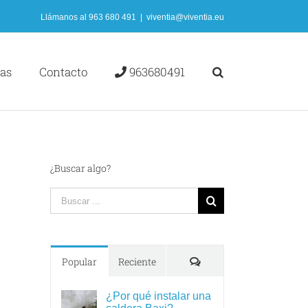
Llámanos al
963 680 491
|
viventia@viventia.eu
ias
Contacto
963680491
¿Buscar algo?
Search
for:
Comments
Popular
Reciente
¿Por qué instalar una