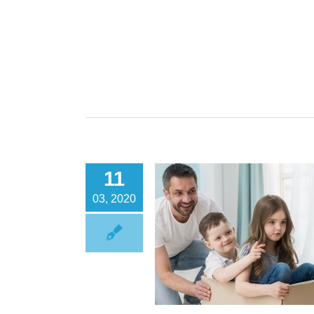
11
03, 2020
 cada cuánto debo de cambiar
de Caldera?
Calderas
Calefacción