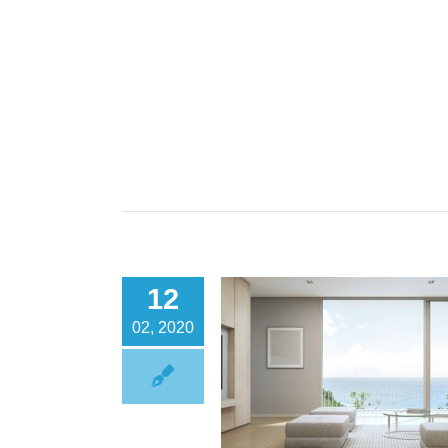
12
02, 2020
inconvenientes de las calderas
de condensación
Calderas
Calefacción