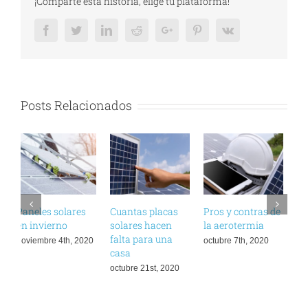
¡Comparte esta historia, elige tu plataforma!
Facebook
Twitter
LinkedIn
Reddit
Google+
Pinterest
Vk
Posts Relacionados
Cuantas placas
Pros y contras de
Claves del
¿
solares hacen
la aerotermia
Autoconsumo
u
falta para una
Fotovoltaico
octubre 7th, 2020
d
casa
septiembre 23rd,
2020
octubre 21st, 2020