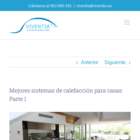
Skip
Llámanos al
963 680 491
|
viventia@viventia.eu
to
content
Anterior
Siguiente
Mejores sistemas de calefacción para casas:
Parte 1
View
Larger
Image