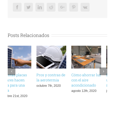
Facebook
Twitter
LinkedIn
Reddit
Google+
Pinterest
Vk
Posts Relacionados
Pros y contras de
Cómo ahorrar luz
Beneficios de
P
la aerotermia
con el aire
utilizar suelo
e
acondicionado
radiante
octubre 7th, 2020
n
agosto 12th, 2020
julio 8th, 2020