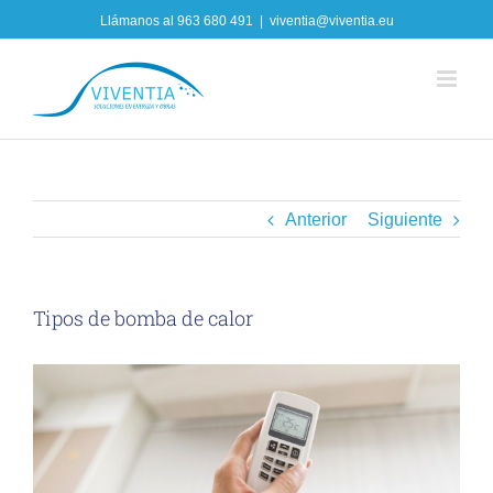
Skip
Llámanos al
963 680 491
|
viventia@viventia.eu
to
content
Anterior
Siguiente
Tipos de bomba de calor
View
Larger
Image