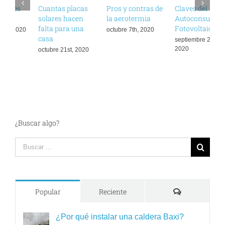
Cuantas placas
Pros y contras de
Claves del
¿
solares hacen
la aerotermia
Autoconsumo
u
falta para una
Fotovoltaico
octubre 7th, 2020
d
casa
septiembre 23rd,
2020
octubre 21st, 2020
¿Buscar algo?
Search
for:
Comments
Popular
Reciente
¿Por qué instalar una caldera Baxi?