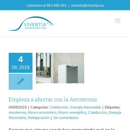
Skip
Llámanos al
963 680 491
|
viventia@viventia.eu
to
content
4
pieza a ahorrar
09, 2019
n la Aerotermia
lefacción
Energía
Renovable
Empieza a ahorrar con la Aerotermia
04/09/2019
|
Categorías:
Calefacción
,
Energía Renovable
|
Etiquetas:
Aerotermia
,
Ahorro economico
,
Ahorro energético
,
Calefacción
,
Energía
Renovable
,
Refrigeración
|
Sin comentarios