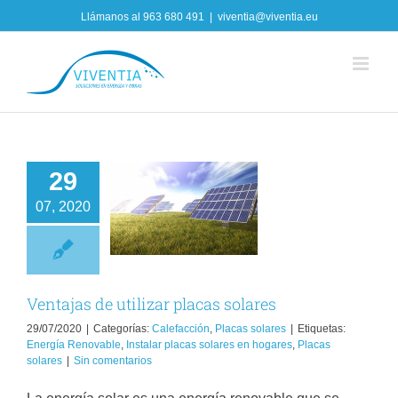
Skip
Llámanos al
963 680 491
|
viventia@viventia.eu
to
content
29
tajas de utilizar
07, 2020
placas solares
lefacción
Placas
solares
Ventajas de utilizar placas solares
29/07/2020
|
Categorías:
Calefacción
,
Placas solares
|
Etiquetas:
Energía Renovable
,
Instalar placas solares en hogares
,
Placas
solares
|
Sin comentarios