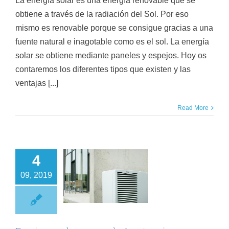
La energía solar es una energía renovable que se
obtiene a través de la radiación del Sol. Por eso
mismo es renovable porque se consigue gracias a una
fuente natural e inagotable como es el sol. La energía
solar se obtiene mediante paneles y espejos. Hoy os
contaremos los diferentes tipos que existen y las
ventajas [...]
Read More
4
pieza a ahorrar
09, 2019
n la Aerotermia
lefacción
Energía
Renovable