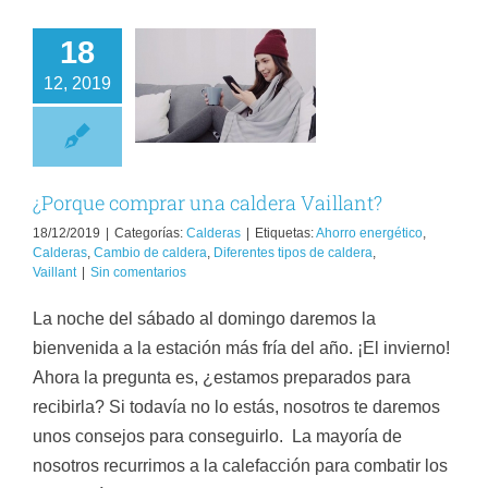
18
orque comprar
12, 2019
una caldera
Vaillant?
Calderas
¿Porque comprar una caldera Vaillant?
18/12/2019
|
Categorías:
Calderas
|
Etiquetas:
Ahorro energético
,
Calderas
,
Cambio de caldera
,
Diferentes tipos de caldera
,
Vaillant
|
Sin comentarios
La noche del sábado al domingo daremos la
bienvenida a la estación más fría del año. ¡El invierno!
Ahora la pregunta es, ¿estamos preparados para
recibirla? Si todavía no lo estás, nosotros te daremos
unos consejos para conseguirlo. La mayoría de
nosotros recurrimos a la calefacción para combatir los