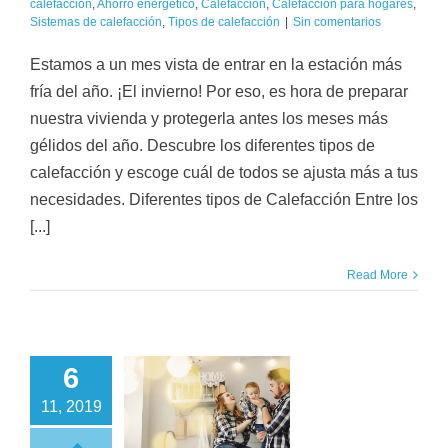
calefacción
,
Ahorro energético
,
Calefacción
,
Calefacción para hogares
,
Sistemas de calefacción
,
Tipos de calefacción
|
Sin comentarios
Estamos a un mes vista de entrar en la estación más
fría del año. ¡El invierno! Por eso, es hora de preparar
nuestra vivienda y protegerla antes los meses más
gélidos del año. Descubre los diferentes tipos de
calefacción y escoge cuál de todos se ajusta más a tus
necesidades. Diferentes tipos de Calefacción Entre los
[...]
Read More
6
11, 2019
ferentes tipos de
Calderas