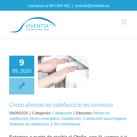
Skip
Llámanos al
963 680 491
|
viventia@viventia.eu
to
content
9
mo ahorrar en
09, 2020
calefacción en
invierno
Calefacción
Cómo ahorrar en calefacción en invierno
09/09/2020
|
Categorías:
Calefacción
|
Etiquetas:
Ahorro en
calefacción
,
Ahorro energético
,
Calefacción
,
Calefacción para hogares
,
Sistemas de calefacción
|
Sin comentarios