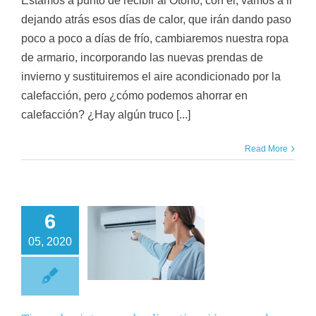
Estamos a punto de recibir al Otoño, con él, vamos a ir
dejando atrás esos días de calor, que irán dando paso
poco a poco a días de frío, cambiaremos nuestra ropa
de armario, incorporando las nuevas prendas de
invierno y sustituiremos el aire acondicionado por la
calefacción, pero ¿cómo podemos ahorrar en
calefacción? ¿Hay algún truco [...]
Read More
6
pos de sistemas
05, 2020
e climatización
para el hogar
Climatización