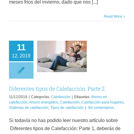
meses fríos del invierno, dado que nos [...]
Read More
11
12, 2019
ferentes tipos de
efacción: Parte 2
Calefacción
Diferentes tipos de Calefacción: Parte 2
11/12/2019
|
Categorías:
Calefacción
|
Etiquetas:
Ahorro en
calefacción
,
Ahorro energético
,
Calefacción
,
Calefacción para hogares
,
Sistemas de calefacción
,
Tipos de calefacción
|
Sin comentarios
Si todavía no has podido leer nuestro artículo sobre
Diferentes tipos de Calefacción: Parte 1, deberás de