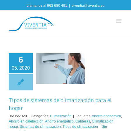
Skip
Llámanos al
963 680 491
|
viventia@viventia.eu
to
content
6
pos de sistemas
05, 2020
e climatización
para el hogar
Climatización
Tipos de sistemas de climatización para el
hogar
06/05/2020
|
Categorías:
Climatización
|
Etiquetas:
Ahorro economico
,
Ahorro en calefacción
,
Ahorro energético
,
Calderas
,
Climatización
hogar
,
Sistemas de climatización
,
Tipos de climatización
|
Sin